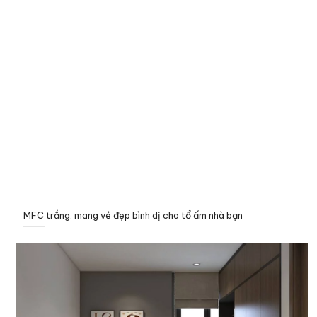
MFC trắng: mang vẻ đẹp bình dị cho tổ ấm nhà bạn