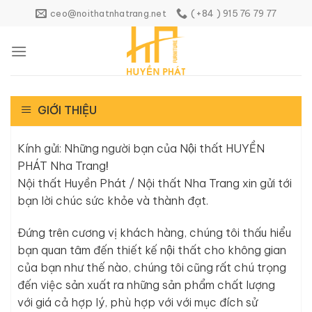
Skip
ceo@noithatnhatrang.net
(+84 ) 915 76 79 77
to
content
GIỚI THIỆU
Kính gửi: Những người bạn của Nội thất HUYỀN
PHÁT Nha Trang
!
Nội thất Huyền Phát / Nội thất Nha Trang xin gửi tới
bạn lời chúc sức khỏe và thành đạt.
Đứng trên cương vị khách hàng, chúng tôi thấu hiểu
bạn quan tâm đến thiết kế nội thất cho không gian
của bạn như thế nào, chúng tôi cũng rất chú trọng
đến việc sản xuất ra những sản phẩm chất lượng
với giá cả hợp lý, phù hợp với với mục đích sử