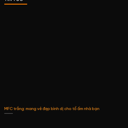
MFC trắng: mang vẻ đẹp bình dị cho tổ ấm nhà bạn