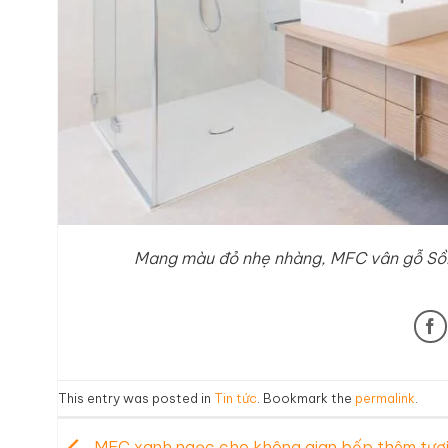
Mang màu đỏ nhẹ nhàng, MFC vân gỗ Sồi 
This entry was posted in
Tin tức
. Bookmark the
permalink
.
MFC xanh ngọc cho không gian bếp thêm tươi