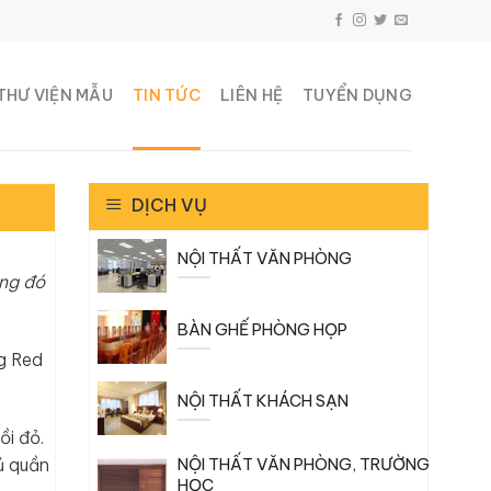
THƯ VIỆN MẪU
TIN TỨC
LIÊN HỆ
TUYỂN DỤNG
DỊCH VỤ
NỘI THẤT VĂN PHÒNG
ong đó
BÀN GHẾ PHÒNG HỌP
ng Red
NỘI THẤT KHÁCH SẠN
ồi đỏ.
ủ quần
NỘI THẤT VĂN PHÒNG, TRƯỜNG
HỌC