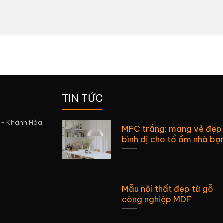
TIN TỨC
 - Khánh Hòa
MFC trắng: mang vẻ đẹp
bình dị cho tổ ấm nhà bạ
Mẫu nội thất đẹp từ gỗ
công nghiệp MDF