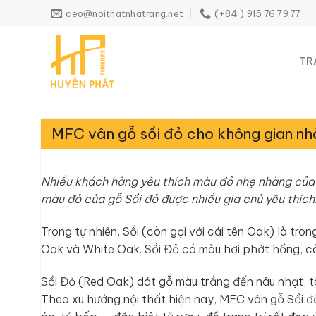
Skip
ceo@noithatnhatrang.net
(+84 ) 915 76 79 77
to
content
TR
MFC vân gỗ sồi đỏ cho không gian n
Nhiều khách hàng yêu thích màu đỏ nhẹ nhàng của g
màu đỏ của gỗ Sồi đỏ được nhiều gia chủ yêu thích
Trong tự nhiên, Sồi (còn gọi với cái tên Oak) là tro
Oak và White Oak. Sồi Đỏ có màu hơi phớt hồng, cò
Sồi Đỏ (Red Oak) dát gỗ màu trắng đến nâu nhạt, tâ
Theo xu hướng nội thất hiện nay, MFC vân gỗ Sồi đ