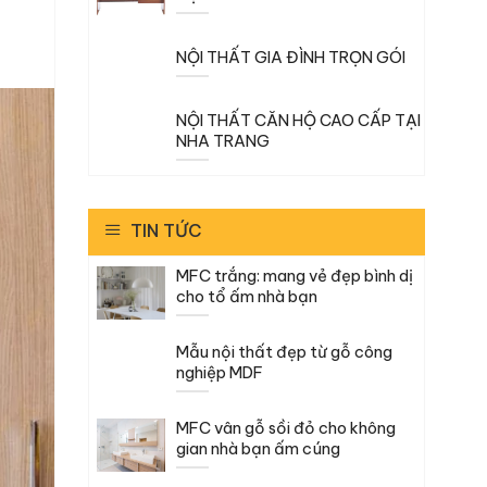
NỘI THẤT GIA ĐÌNH TRỌN GÓI
NỘI THẤT CĂN HỘ CAO CẤP TẠI
NHA TRANG
TIN TỨC
MFC trắng: mang vẻ đẹp bình dị
cho tổ ấm nhà bạn
Mẫu nội thất đẹp từ gỗ công
nghiệp MDF
MFC vân gỗ sồi đỏ cho không
gian nhà bạn ấm cúng