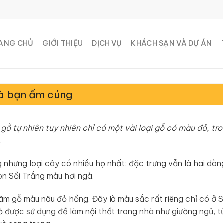
ANG CHỦ
GIỚI THIỆU
DỊCH VỤ
KHÁCH SẠN VÀ DỰ ÁN
hà bạn ấm cúng
ỗ tự nhiên tuy nhiên chỉ có một vài loại gỗ có màu đỏ, tr
.
ng nhưng loại cây có nhiều họ nhất; đặc trưng vẫn là hai dò
n Sồi Trắng màu hơi ngà.
m gỗ màu nâu đỏ hồng. Đây là màu sắc rất riêng chỉ có ở S
ỏ được sử dụng để làm nội thất trong nhà như giường ngủ, t