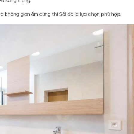
 và sang trọng.
 không gian ấm cúng thì Sồi đỏ là lựa chọn phù hợp.