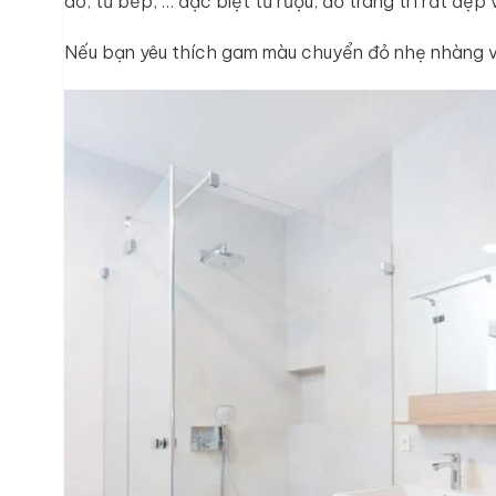
áo, tủ bếp, … đặc biệt tủ rượu, đồ trang trí rất đẹp
Nếu bạn yêu thích gam màu chuyển đỏ nhẹ nhàng và