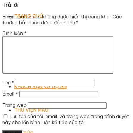
Trả lời
TRANG CHỦ
Email của bạn sẽ không được hiển thị công khai.
Các
trường bắt buộc được đánh dấu
*
Bình luận
*
GIỚI THIỆU
DỊCH VỤ
Tên
*
KHÁCH SẠN VÀ DỰ ÁN
Email
*
Trang web
THƯ VIỆN MẪU
Lưu tên của tôi, email, và trang web trong trình duyệt
này cho lần bình luận kế tiếp của tôi.