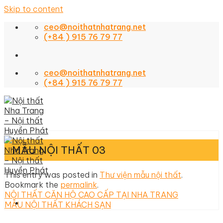
Skip to content
ceo@noithatnhatrang.net
(+84 ) 915 76 79 77
ceo@noithatnhatrang.net
(+84 ) 915 76 79 77
MẪU NỘI THẤT 03
This entry was posted in
Thư viện mẫu nội thất
.
Bookmark the
permalink
.
NỘI THẤT CĂN HỘ CAO CẤP TẠI NHA TRANG
MẪU NỘI THẤT KHÁCH SẠN