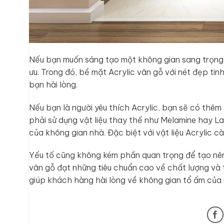
Nếu bạn muốn sáng tạo một không gian sang trọng, 
ưu. Trong đó, bề mặt Acrylic vân gỗ với nét đẹp ti
bạn hài lòng.
Nếu bạn là người yêu thích Acrylic, bạn sẽ có thêm
phải sử dụng vật liệu thay thế như Melamine hay La
của không gian nhà. Đặc biệt với vật liệu Acrylic 
Yếu tố cũng không kém phần quan trọng để tạo nên
vân gỗ đạt những tiêu chuẩn cao về chất lượng và t
giúp khách hàng hài lòng về không gian tổ ấm của 