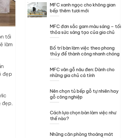
MFC xanh ngọc cho không gian
bếp thêm tươi mới
MFC đơn sắc gam màu sáng – tối
thỏa sức sáng tạo của gia chủ
n tối
sẽ làm
Bố trí bàn làm việc theo phong
thủy để thành công nhanh chóng
ần
MFC vân gỗ nâu đen: Dành cho
vẻ đẹp
những gia chủ cá tính
Nên chọn tủ bếp gỗ tự nhiên hay
lic
gỗ công nghiệp
& đẹp,
Cách lựa chọn bàn làm việc như
thế nào?
Những căn phòng thoáng mát