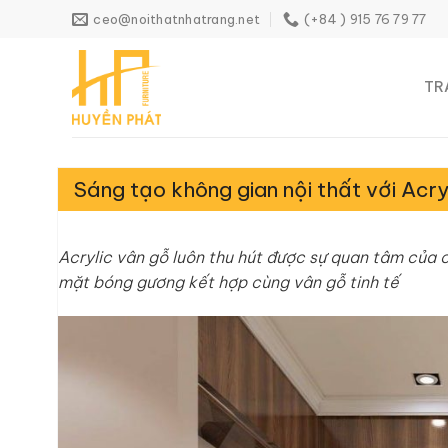
Skip
ceo@noithatnhatrang.net
(+84 ) 915 76 79 77
to
content
TR
Sáng tạo không gian nội thất với Acry
Acrylic vân gỗ luôn thu hút được sự quan tâm của c
mặt bóng gương kết hợp cùng vân gỗ tinh tế