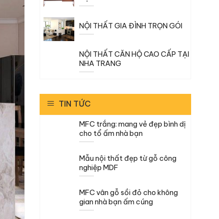
NỘI THẤT GIA ĐÌNH TRỌN GÓI
NỘI THẤT CĂN HỘ CAO CẤP TẠI
NHA TRANG
TIN TỨC
MFC trắng: mang vẻ đẹp bình dị
cho tổ ấm nhà bạn
Mẫu nội thất đẹp từ gỗ công
nghiệp MDF
MFC vân gỗ sồi đỏ cho không
gian nhà bạn ấm cúng