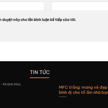
h duyệt này cho lần bình luận kế tiếp của tôi.
TIN TỨC
 - Khánh Hòa
MFC trắng: mang vẻ đẹp
bình dị cho tổ ấm nhà bạ