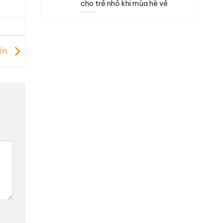
cho trẻ nhỏ khi mùa hè về
yến