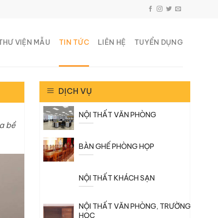
THƯ VIỆN MẪU
TIN TỨC
LIÊN HỆ
TUYỂN DỤNG
DỊCH VỤ
NỘI THẤT VĂN PHÒNG
ủa bề
BÀN GHẾ PHÒNG HỌP
NỘI THẤT KHÁCH SẠN
NỘI THẤT VĂN PHÒNG, TRƯỜNG
HỌC