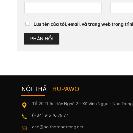
Lưu tên của tôi, email, và trang web trong trìn
NỘI THẤT
HUPAWO
Tổ 20 Thôn Hòn Nghê 2 - Xã Vĩnh Ngọc - Nha Trang
(+84) 915 76 79 77
ceo@noithatnhatrang.net