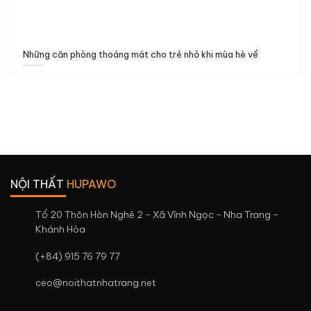
Những căn phòng thoáng mát cho trẻ nhỏ khi mùa hè về
NỘI THẤT
HUPAWO
Tổ 20 Thôn Hòn Nghê 2 - Xã Vĩnh Ngọc - Nha Trang -
Khánh Hòa
(+84) 915 76 79 77
ceo@noithatnhatrang.net