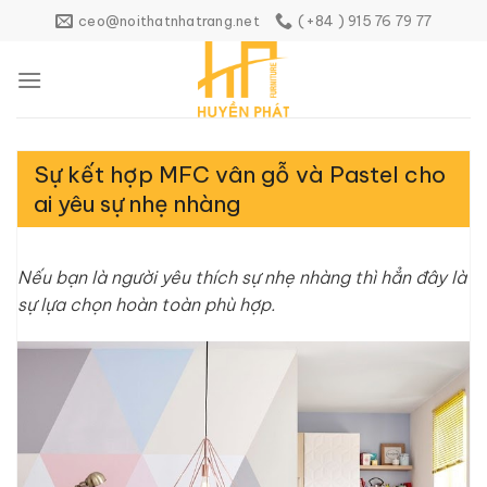
Skip
ceo@noithatnhatrang.net
(+84 ) 915 76 79 77
to
content
Sự kết hợp MFC vân gỗ và Pastel cho
ai yêu sự nhẹ nhàng
Nếu bạn là người yêu thích sự nhẹ nhàng thì hẳn đây là
sự lựa chọn hoàn toàn phù hợp.