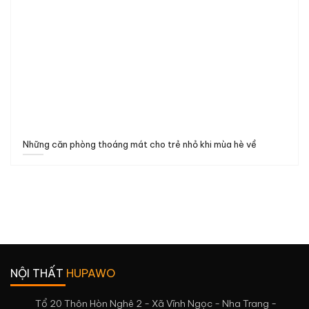
Những căn phòng thoáng mát cho trẻ nhỏ khi mùa hè về
NỘI THẤT
HUPAWO
Tổ 20 Thôn Hòn Nghê 2 - Xã Vĩnh Ngọc - Nha Trang -