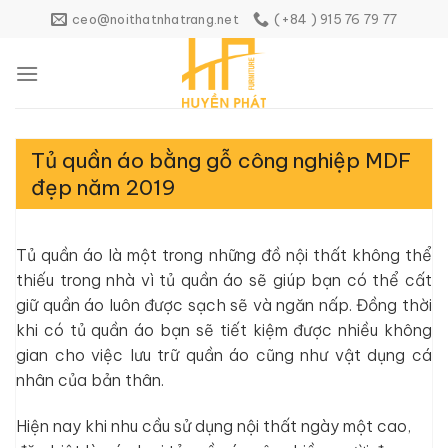
Skip
ceo@noithatnhatrang.net
(+84 ) 915 76 79 77
to
content
Tủ quần áo bằng gỗ công nghiệp MDF
đẹp năm 2019
Tủ quần áo là một trong những đồ nội thất không thể
thiếu trong nhà vì tủ quần áo sẽ giúp bạn có thể cất
giữ quần áo luôn được sạch sẽ và ngăn nấp. Đồng thời
khi có tủ quần áo bạn sẽ tiết kiệm được nhiều không
gian cho việc lưu trữ quần áo cũng như vật dụng cá
nhân của bản thân.
Hiện nay khi nhu cầu sử dụng nội thất ngày một cao,